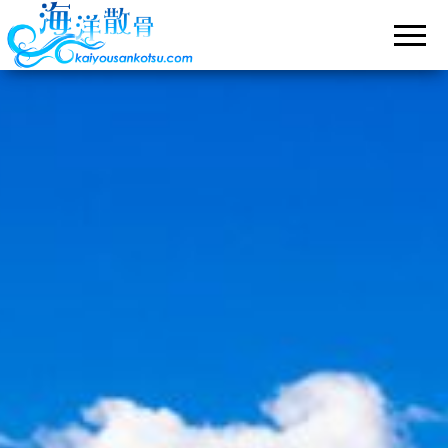
海洋
最後は自
然に還ろ
散
う。
骨.com