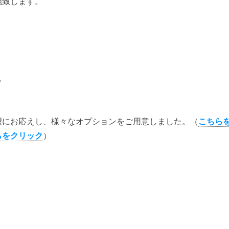
施致します。
。
。
望にお応えし、様々なオプションをご用意しました。（
こちら
らをクリック
）