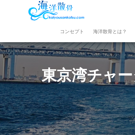
海洋
最後
は自
散
然に
還ろ
骨.com
う。
コンセプト
海洋散骨とは？
東京湾チャー